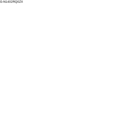
G-N1402RQ0ZX